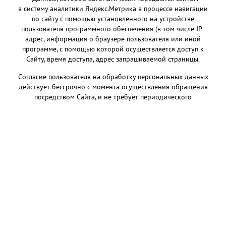
в
систему аналитики Яндекс.Метрика
в процессе навигации
по сайту с помощью установленного на устройстве
пользователя программного обеспечения (в том числе IP-
адрес, информация о браузере пользователя или иной
программе, с помощью которой осуществляется доступ к
Сайту, время доступа, адрес запрашиваемой страницы.
Согласие пользователя на обработку персональных данных
действует бессрочно с момента осуществления обращения
посредством Сайта, и не требует периодического
подтверждения. ООО «Русский икорный дом» будет
хранить персональную информацию столько времени,
сколько это необходимо для достижения цели, для которой
она была собрана, или для соблюдения требований
законодательства и нормативных актов.
Цели сбора и обработки персональной
информации пользователей.
ООО «Русский икорный дом» собирает, обрабатывает и
хранит только те персональные данные, которые
необходимы для предоставления информации/оказания