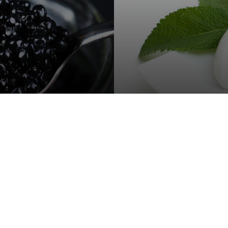
Навигация
Библ
ть