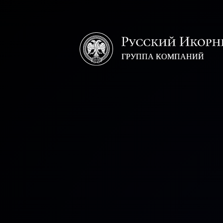
Русский
икорный
дом