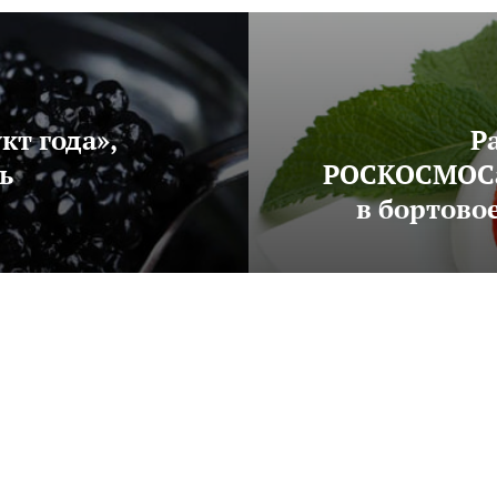
 входит в бортовое питание космонавтов
т года»,
Р
ь
РОСКОСМОСа
в бортово