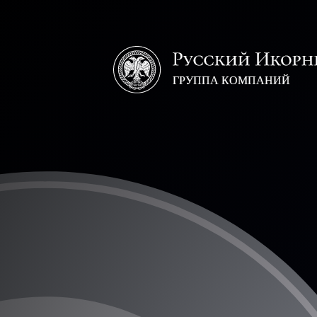
Русский
икорный
дом