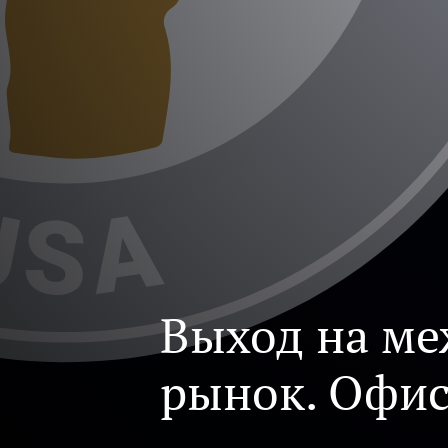
Выход на ме
рынок. Офи