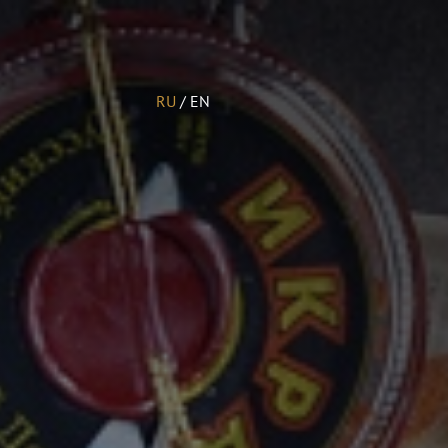
RU
/
EN