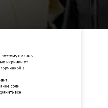
, поэтому именно
ные икринки от
 горчинкой в
одит
ание соли.
хранить все