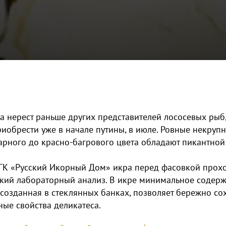
а нерест раньше других представителей лососевых рыб
риобрести уже в начале путины, в июле. Ровные некруп
рного до красно-багрового цвета обладают пикантной
ГК «Русский Икорный Дом» икра перед фасовкой прох
кий лабораторный анализ. В икре минимальное содерж
 созданная в стеклянных банках, позволяет бережно со
ые свойства деликатеса.