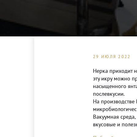
29 ИЮЛЯ 2022
Нерка приходит н
эту икру можно п
насыщенного янта
послевкусии.
На производстве 
микробиологичес
Вакуумная среда,
вкусовые и полезн