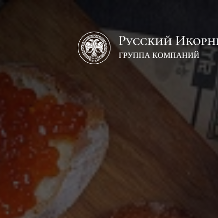
Русский
икорный
дом