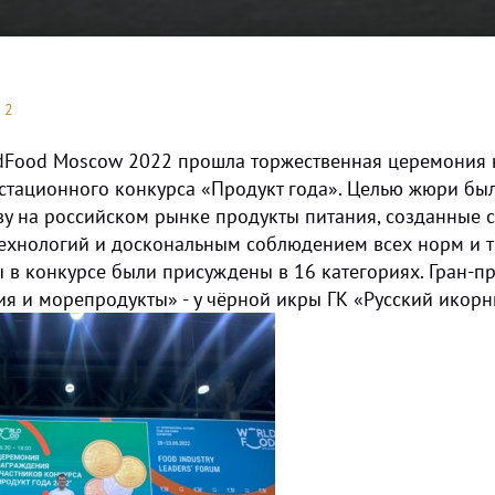
22
ldFood Moscow 2022 прошла торжественная церемония
стационного конкурса «Продукт года». Целью жюри бы
ву на российском рынке продукты питания, созданные 
ехнологий и доскональным соблюдением всех норм и т
ы в конкурсе были присуждены в 16 категориях. Гран-
я и морепродукты» - у чёрной икры ГК «Русский икор