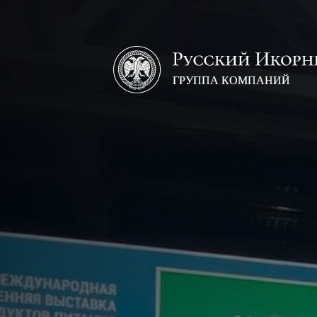
Русский
икорный
дом