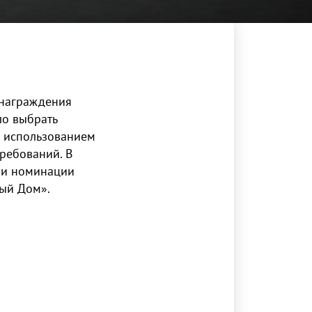
 награждения
ло выбрать
с использованием
ребований. В
при номинации
ный Дом».