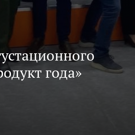
густационного
родукт года»