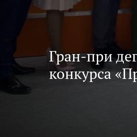
Гран-при де
конкурса «П