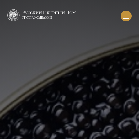
Русский
икорный
дом