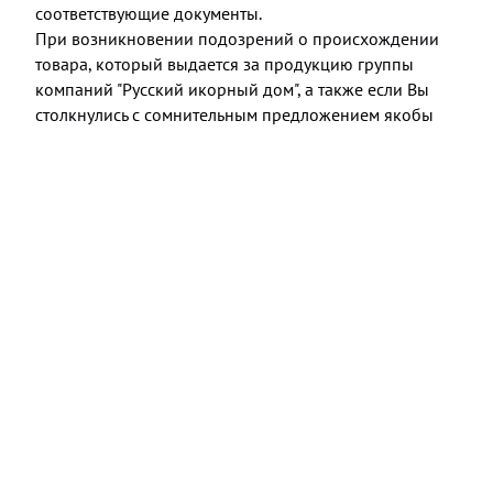
соответствующие документы.
При возникновении подозрений о происхождении
товара, который выдается за продукцию группы
компаний "Русский икорный дом", а также если Вы
столкнулись с сомнительным предложением якобы
нашей продукции от третьих лиц, просьба сообщить
нам в отдел контроля качества на
otk@osetr.com
Просим с пониманием отнестись к тому, что в случае
приобретения контрафактного товара у третьих лиц,
мы не сможем принять претензии по его качеству.
Нашу продукцию вы можете приобрести в интернет-
магазине компании:
OSETR.COM.