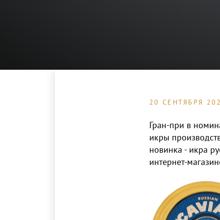
20 СЕНТЯБРЯ 20
Гран-при в номи
икры производств
новинка - икра ру
интернет-магази