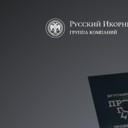
Русский
икорный
дом