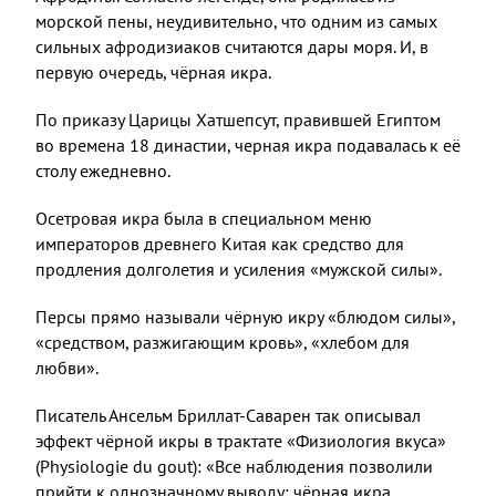
морской пены, неудивительно, что одним из самых
сильных афродизиаков считаются дары моря. И, в
первую очередь, чёрная икра.
По приказу Царицы Хатшепсут, правившей Египтом
во времена 18 династии, черная икра подавалась к её
столу ежедневно.
Осетровая икра была в специальном меню
императоров древнего Китая как средство для
продления долголетия и усиления «мужской силы».
Персы прямо называли чёрную икру «блюдом силы»,
«средством, разжигающим кровь», «хлебом для
любви».
Писатель Ансельм Бриллат-Саварен так описывал
эффект чёрной икры в трактате «Физиология вкуса»
(Physiologie du gout): «Все наблюдения позволили
прийти к однозначному выводу: чёрная икра