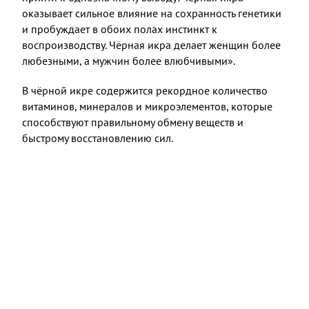
оказывает сильное влияние на сохранность генетики
и пробуждает в обоих полах инстинкт к
воспроизводству. Чёрная икра делает женщин более
любезными, а мужчин более влюбчивыми».
В чёрной икре содержится рекордное количество
витаминов, минералов и микроэлементов, которые
способствуют правильному обмену веществ и
быстрому восстановлению сил.
Итальянские учёные исследовали различные
продукты на предмет эффективности увеличения
полового влечения. В эксперименте приняли участие
234 добровольца от 23 до 45 лет. Их поделили на 3
группы, каждая получала свой комплекс
афродизиаков: шоколад и трюфели, икру и водку,
традиционные терапевтические средства.
⠀
Через неделю сравнили результаты. Икра и водка
победили! Показатели полового влечения у тех, кто