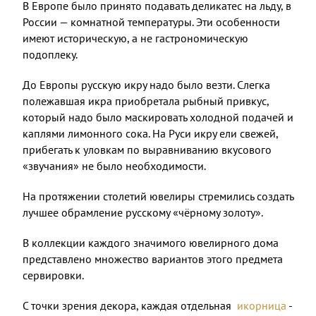
В Европе было принято подавать деликатес на льду, в
России — комнатной температуры. Эти особенности
имеют историческую, а не гастрономическую
подоплеку.
⠀
До Европы русскую икру надо было везти. Слегка
полежавшая икра приобретала рыбный привкус,
который надо было маскировать холодной подачей и
каплями лимонного сока. На Руси икру ели свежей,
прибегать к уловкам по выравниванию вкусового
«звучания» не было необходимости.
На протяжении столетий ювелиры стремились создать
лучшее обрамление русскому «чёрному золоту».
⠀
В коллекции каждого значимого ювелирного дома
представлено множество вариантов этого предмета
сервировки.
С точки зрения декора, каждая отдельная
икорница
-